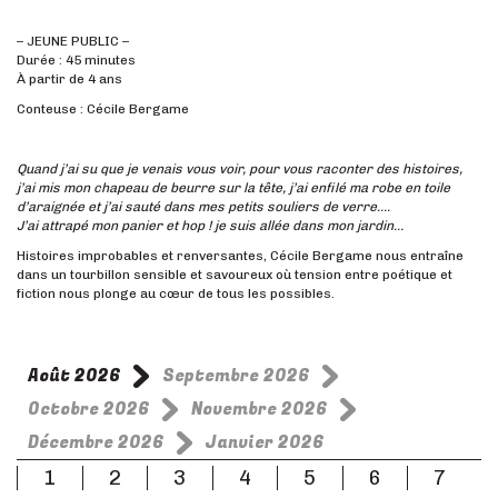
– JEUNE PUBLIC –
Durée : 45 minutes
À partir de 4 ans
Conteuse : Cécile Bergame
Quand j’ai su que je venais vous voir, pour vous raconter des histoires,
j’ai mis mon chapeau de beurre sur la tête, j’ai enfilé ma robe en toile
d’araignée et j’ai sauté dans mes petits souliers de verre….
J’ai attrapé mon panier et hop ! je suis allée dans mon jardin…
Histoires improbables et renversantes, Cécile Bergame nous entraîne
dans un tourbillon sensible et savoureux où tension entre poétique et
fiction nous plonge au cœur de tous les possibles.
Août 2026
Septembre 2026
Octobre 2026
Novembre 2026
Décembre 2026
Janvier 2026
1
2
3
4
5
6
7