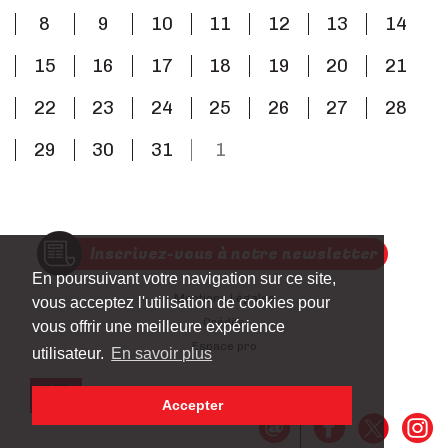
8
9
10
11
12
13
14
15
16
17
18
19
20
21
22
23
24
25
26
27
28
29
30
31
1
Inscrivez-vous à notre newsletter
En poursuivant votre navigation sur ce site,
Mentions Légales
vous acceptez l'utilisation de cookies pour
Crédits
vous offrir une meilleure expérience
Espace pro
utilisateur.
En savoir plus
Accepter