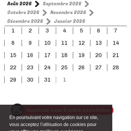
Août 2026
Septembre 2026
Octobre 2026
Novembre 2026
Décembre 2026
Janvier 2026
1
2
3
4
5
6
7
8
9
10
11
12
13
14
15
16
17
18
19
20
21
22
23
24
25
26
27
28
29
30
31
1
Inscrivez-vous à notre newsletter
En poursuivant votre navigation sur ce site,
Mentions Légales
vous acceptez l'utilisation de cookies pour
Crédits