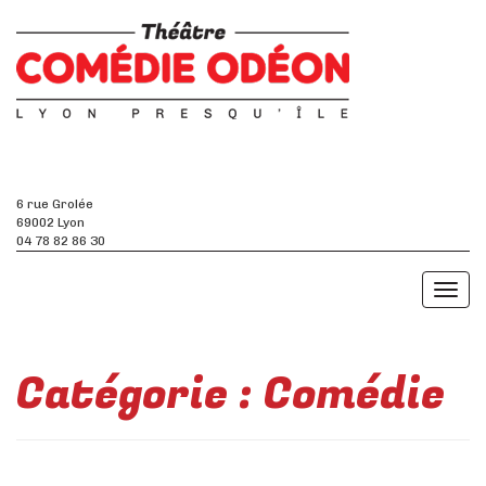
6 rue Grolée
69002 Lyon
04 78 82 86 30
Toggl
naviga
Catégorie :
Comédie
C’était quand la