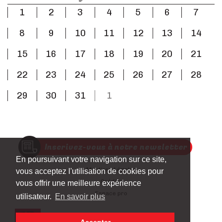
1
2
3
4
5
6
7
8
9
10
11
12
13
14
15
16
17
18
19
20
21
22
23
24
25
26
27
28
29
30
31
1
Inscrivez-vous à notre newsletter
En poursuivant votre navigation sur ce site,
Mentions Légales
vous acceptez l'utilisation de cookies pour
Crédits
vous offrir une meilleure expérience
Espace pro
utilisateur.
En savoir plus