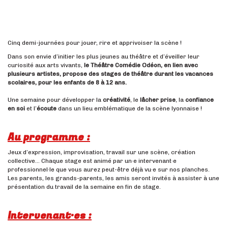
Jeune Public
Cinq demi-journées pour jouer, rire et apprivoiser la scène !
Dans son envie d’initier les plus jeunes au théâtre et d’éveiller leur
curiosité aux arts vivants,
le Théâtre Comédie Odéon, en lien avec
plusieurs artistes, propose des stages de théâtre durant les vacances
scolaires, pour les enfants de 8 à 12 ans.
Une semaine pour développer la
créativité
, le
lâcher prise
, la
confiance
en soi
et l’
écoute
dans un lieu emblématique de la scène lyonnaise !
Au programme :
Jeux d’expression, improvisation, travail sur une scène, création
collective… Chaque stage est animé par un·e intervenant·e
professionnel·le que vous aurez peut-être déjà vu·e sur nos planches.
Les parents, les grands-parents, les amis seront invités à assister à une
présentation du travail de la semaine en fin de stage.
Intervenant·es :