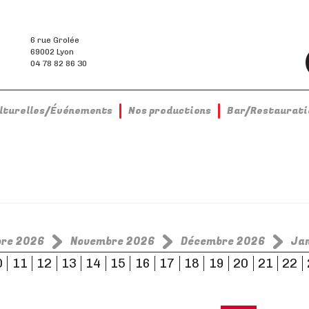
6 rue Grolée
69002 Lyon
04 78 82 86 30
ulturelles/Événements
Nos productions
Bar/Restaurati
bre 2026
Novembre 2026
Décembre 2026
Ja
0
11
12
13
14
15
16
17
18
19
20
21
22