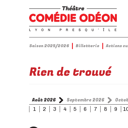
Saison 2025/2026
Billetterie
Actions c
Rien de trouvé
Août 2026
Septembre 2026
Octo
1
2
3
4
5
6
7
8
9
1