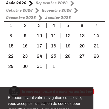
Août 2026
Septembre 2026
Octobre 2026
Novembre 2026
Décembre 2026
Janvier 2026
1
2
3
4
5
6
7
8
9
10
11
12
13
14
15
16
17
18
19
20
21
22
23
24
25
26
27
28
29
30
31
1
Inscrivez-vous à notre newsletter
En poursuivant votre navigation sur ce site,
Mentions Légales
vous acceptez l'utilisation de cookies pour
Crédits