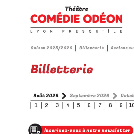
Saison 2025/2026
Billetterie
Actions c
Billetterie
Août 2026
Septembre 2026
Octo
1
2
3
4
5
6
7
8
9
1
Inscrivez-vous à notre newsletter