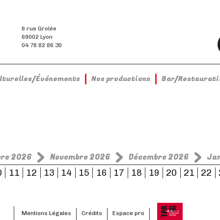
6 rue Grolée
69002 Lyon
04 78 82 86 30
ulturelles/Événements
Nos productions
Bar/Restaurati
bre 2026
Novembre 2026
Décembre 2026
Ja
0
11
12
13
14
15
16
17
18
19
20
21
22
Mentions Légales
Crédits
Espace pro