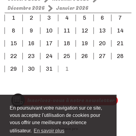
Décembre 2026
Janvier 2026
1
2
3
4
5
6
7
8
9
10
11
12
13
14
15
16
17
18
19
20
21
22
23
24
25
26
27
28
29
30
31
1
Inscrivez-vous à notre newsletter
En poursuivant votre navigation sur ce site,
Mentions Légales
vous acceptez l'utilisation de cookies pour
Crédits
vous offrir une meilleure expérience
Espace pro
utilisateur.
En savoir plus