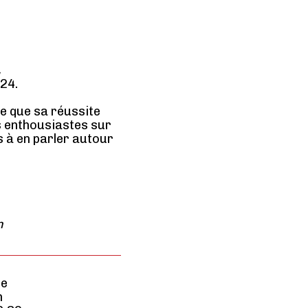
,
24.
ce que sa réussite
s enthousiastes sur
s à en parler autour
n
ée
n