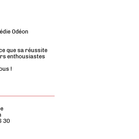
édie Odéon
ce que sa réussite
urs enthousiastes
ous !
ée
n
6 30