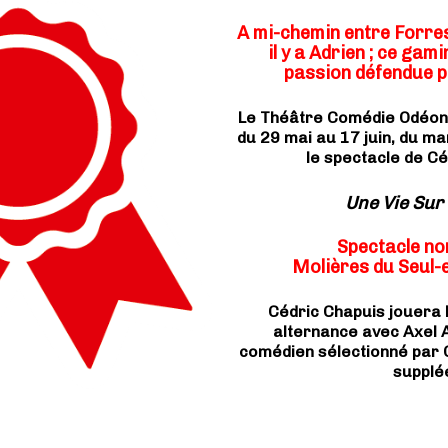
A mi-chemin entre Forrest
il y a Adrien ;
ce gamin
passion défendue po
Le Théâtre Comédie Odéon a 
du 29 mai au 17 juin, du m
le spectacle de Cé
Une Vie Sur
Spectacle no
Molières du Seul-
Cédric Chapuis jouera l
alternance avec Axel A
comédien sélectionné par 
supplé